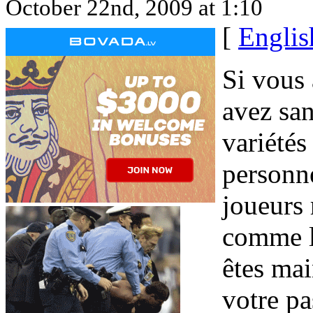
October 22nd, 2009 at 1:10
[
Englis
Si vous 
avez san
variété
personn
joueurs 
comme l
êtes mai
votre pa