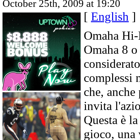
October 25th, 2009 at 19:20
[
English
]
Omaha Hi-L
Omaha 8 o
considerat
complessi m
che, anche 
invita l'azi
Questa è la
gioco, una v