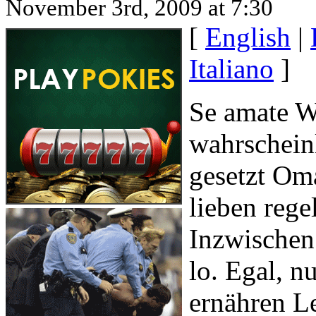
November 3rd, 2009 at 7:30
[
English
|
Italiano
]
Se amate W
wahrscheinl
gesetzt Om
lieben reg
Inzwischen
lo. Egal, n
ernähren Le