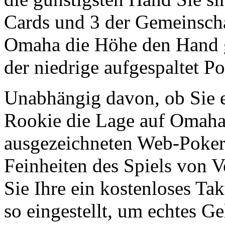
Cards und 3 der Gemeinscha
Omaha die Höhe den Hand g
der niedrige aufgespaltet Po
Unabhängig davon, ob Sie ei
Rookie die Lage auf Omaha 
ausgezeichneten Web-Poker
Feinheiten des Spiels von 
Sie Ihre ein kostenloses T
so eingestellt, um echtes G