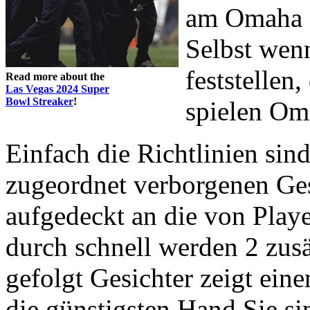
am Omaha P
Selbst wenn
feststellen,
Read more about the
Las Vegas 2024 Super
Bowl Streaker
!
spielen Om
Einfach die Richtlinien sin
zugeordnet verborgenen Ges
aufgedeckt an die von Play
durch schnell werden 2 zus
gefolgt Gesichter zeigt ei
die günstigsten Hand Sie si