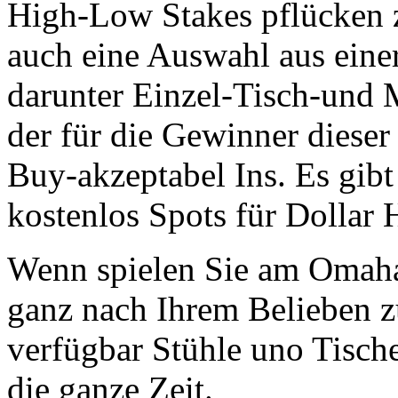
High-Low Stakes pflücken z
auch eine Auswahl aus einer
darunter Einzel-Tisch-und M
der für die Gewinner dieser 
Buy-akzeptabel Ins. Es gib
kostenlos Spots für Dollar 
Wenn spielen Sie am Omaha
ganz nach Ihrem Belieben z
verfügbar Stühle uno Tisch
die ganze Zeit.