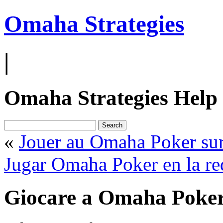
Omaha Strategies
|
Omaha Strategies Help
«
Jouer au Omaha Poker sur
Jugar Omaha Poker en la re
Giocare a Omaha Poker