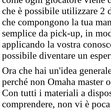
che è possibile utilizzare 2 
che compongono la tua mano
semplice da pick-up, in mod
applicando la vostra conosce
possibile diventare un espe
Ora che hai un'idea general
perché non Omaha master ot
Con tutti i materiali a dispo
comprendere, non vi è poca 