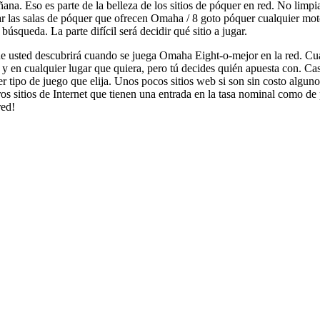
ñana. Eso es parte de la belleza de los sitios de póquer en red. No lim
ar las salas de póquer que ofrecen Omaha / 8 goto póquer cualquier mo
búsqueda. La parte difícil será decidir qué sitio a jugar.
ue usted descubrirá cuando se juega Omaha Eight-o-mejor en la red. Cua
 y en cualquier lugar que quiera, pero tú decides quién apuesta con. Cas
 tipo de juego que elija. Unos pocos sitios web si son sin costo alguno,
ros sitios de Internet que tienen una entrada en la tasa nominal como de
red!