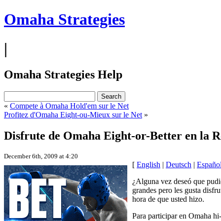
Omaha Strategies
|
Omaha Strategies Help
«
Compete à Omaha Hold'em sur le Net
Profitez d'Omaha Eight-ou-Mieux sur le Net
»
Disfrute de Omaha Eight-or-Better en la 
December 6th, 2009 at 4:20
[
English
|
Deutsch
|
Españo
¿Alguna vez deseó que pudier
grandes pero les gusta disf
hora de que usted hizo.
Para participar en Omaha hi-