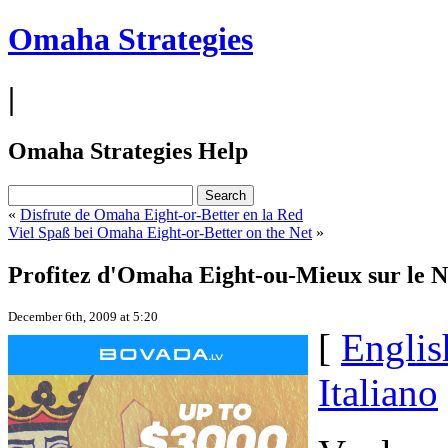
Omaha Strategies
|
Omaha Strategies Help
«
Disfrute de Omaha Eight-or-Better en la Red
Viel Spaß bei Omaha Eight-or-Better on the Net
»
Profitez d'Omaha Eight-ou-Mieux sur le N
December 6th, 2009 at 5:20
[
Englis
Italiano