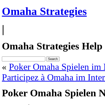
Omaha Strategies
|
Omaha Strategies Help
«
Poker Omaha Spielen im 
Participez à Omaha im Inter
Poker Omaha Spielen N