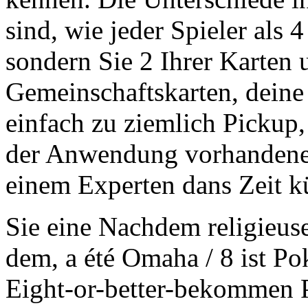
sind, wie jeder Spieler als 
sondern Sie 2 Ihrer Karten
Gemeinschaftskarten, deine
einfach zu ziemlich Pickup,
der Anwendung vorhandene
einem Experten dans Zeit kü
Sie eine Nachdem religieus
dem, a été Omaha / 8 ist P
Eight-or-better-bekommen P