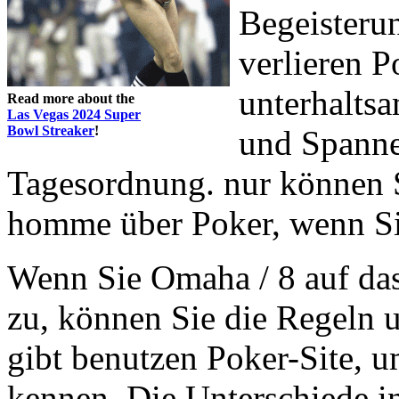
Begeisteru
verlieren 
unterhaltsa
Read more about the
Las Vegas 2024 Super
Bowl Streaker
!
und Spanne
Tagesordnung. nur können S
homme über Poker, wenn Si
Wenn Sie Omaha / 8 auf da
zu, können Sie die Regeln 
gibt benutzen Poker-Site, u
kennen. Die Unterschiede in