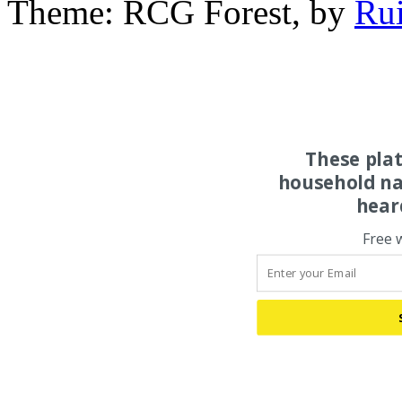
Theme: RCG Forest, by
Rui
These pla
household na
hear
Free 