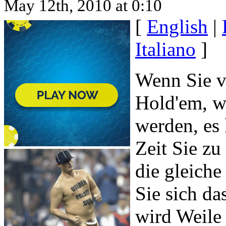
May 12th, 2010 at 0:10
[
English
|
Italiano
]
Wenn Sie v
Hold'em, w
werden, es 
Zeit Sie zu
die gleich
Sie sich da
wird Weile