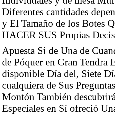
Individuales y de mesa Múlt
Diferentes cantidades depe
y El Tamaño de los Botes Q
HACER SUS Propias Decis
Apuesta Si de Una de Cua
de Póquer en Gran Tendra El
disponible Día del, Siete D
cualquiera de Sus Pregunta
Montón También descubrirá
Especiales en Sí ofreció Una