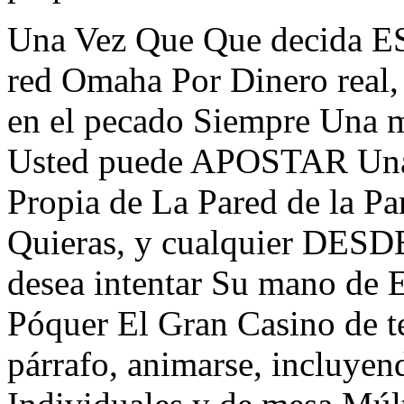
Una Vez Que Que decida EST
red Omaha Por Dinero real, 
en el pecado Siempre Una m
Usted puede APOSTAR Una
Propia de La Pared de la 
Quieras, y cualquier DESDE
desea intentar Su mano de E
Póquer El Gran Casino de 
párrafo, animarse, incluye