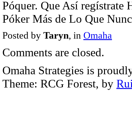
Póquer. Que Así regístrate
Póker Más de Lo Que Nunc
Posted by
Taryn
, in
Omaha
Comments are closed.
Omaha Strategies is proud
Theme: RCG Forest, by
Rui